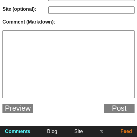
Site (optional):
Comment (Markdown):
Preview
Post
Comments
Blog
Site
Feed
𝕏